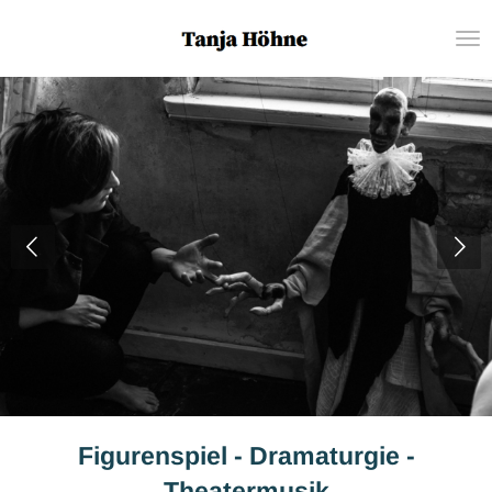
Zum
Hauptinhalt
springen
Figurenspiel - Dramaturgie -
Theatermusik